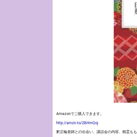
Amazonでご購入できます。
http://amzn.to/2BHmQoj
釈正輪老師との出会い、講話会の内容、精霊もも