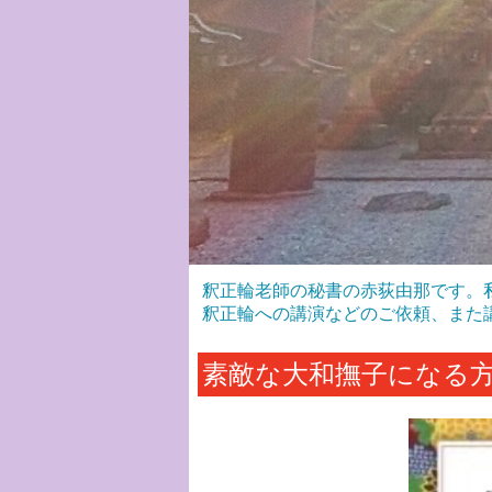
釈正輪老師の秘書の赤荻由那です。
釈正輪への講演などのご依頼、また
素敵な大和撫子になる