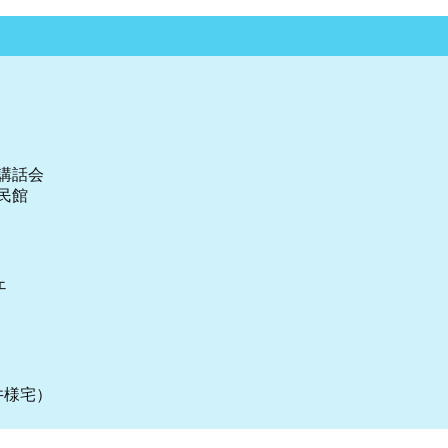
講話会
民館
ェ
井様宅）